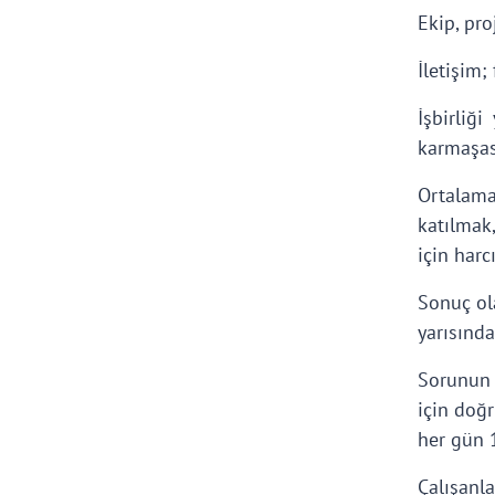
Ekip, pro
İletişim;
İşbirliğ
karmaşası
Ortalama
katılmak
için harcı
Sonuç ola
yarısınd
Sorunun 
için doğ
her gün 1
Çalışanl