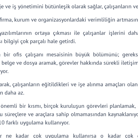
je ve iş yönetimini bütünleşik olarak sağlar, çalışanların ver
 firma, kurum ve organizasyonlardaki verimliliğin artmasın
i yazılımlarının ortaya çıkması ile çalışanlar işlerini d
 bilgiyi çok parçalı hale getirdi.
 bir ofis çalışanı mesaisinin büyük bölümünü; gereks
, belge ve dosya aramak, görevler hakkında sürekli iletiş
yor.
rak, çalışanların eğitildikleri ve işe alınma amaçları ola
an daha az.
önemli bir kısmı, birçok kuruluşun görevleri planlamak
ru süreçlere ve araçlara sahip olmamasından kaynaklanıyor
0 farklı uygulama kullanıyor.
ar ne kadar çok uygulama kullanırsa o kadar çok dik