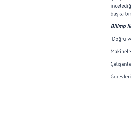
inceledi
başka bi
Bilimp il
Doğru ve 
Makineler
Çalışanla
Görevleri