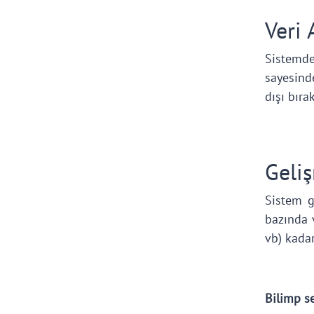
Veri 
Sistemde 
sayesinde
dışı bıra
Geli
Sistem ge
bazında v
vb) kadar
Bilimp se