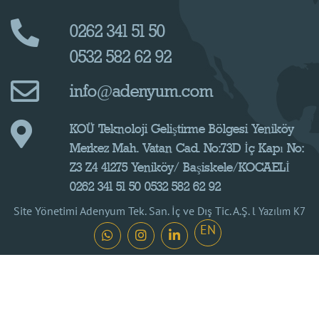
0262 341 51 50
0532 582 62 92
info@adenyum.com
KOÜ Teknoloji Geliştirme Bölgesi Yeniköy
Merkez Mah. Vatan Cad. No:73D İç Kapı No:
Z3 Z4 41275 Yeniköy/ Başiskele/KOCAELİ
0262 341 51 50 0532 582 62 92
Site Yönetimi Adenyum Tek. San. İç ve Dış Tic. A.Ş. l
Yazılım K7
EN